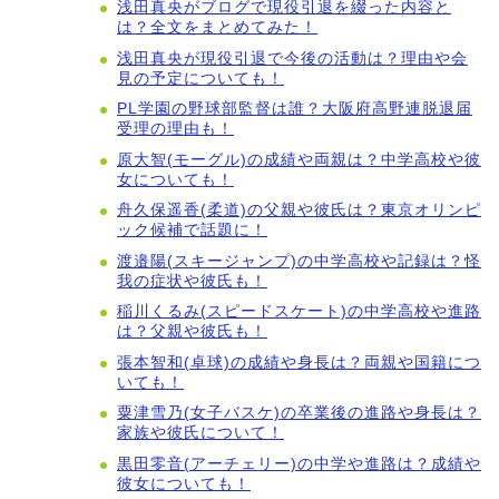
浅田真央がブログで現役引退を綴った内容と
は？全文をまとめてみた！
浅田真央が現役引退で今後の活動は？理由や会
見の予定についても！
PL学園の野球部監督は誰？大阪府高野連脱退届
受理の理由も！
原大智(モーグル)の成績や両親は？中学高校や彼
女についても！
舟久保遥香(柔道)の父親や彼氏は？東京オリンピ
ック候補で話題に！
渡邉陽(スキージャンプ)の中学高校や記録は？怪
我の症状や彼氏も！
稲川くるみ(スピードスケート)の中学高校や進路
は？父親や彼氏も！
張本智和(卓球)の成績や身長は？両親や国籍につ
いても！
粟津雪乃(女子バスケ)の卒業後の進路や身長は？
家族や彼氏について！
黒田零音(アーチェリー)の中学や進路は？成績や
彼女についても！