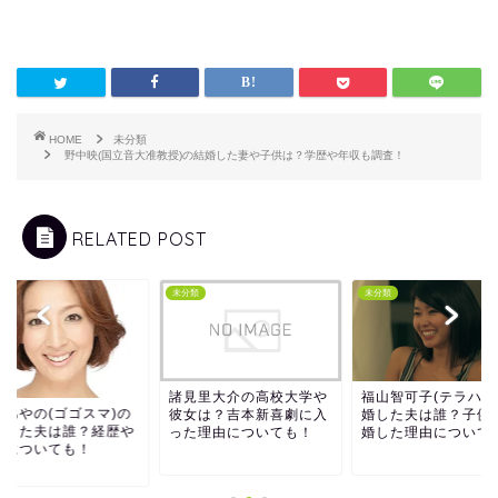
HOME
未分類
野中映(国立音大准教授)の結婚した妻や子供は？学歴や年収も調査！
RELATED POST
類
未分類
未分類
諸見里大介の高校大学や
福山智可子(テラハ)
城あやの(ゴゴスマ)の
彼女は？吉本新喜劇に入
婚した夫は誰？子供
婚した夫は誰？経歴や
った理由についても！
婚した理由について
供についても！