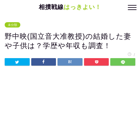
相撲戦線
はっきよい！
未分類
野中映(国立音大准教授)の結婚した妻
や子供は？学歴や年収も調査！
/