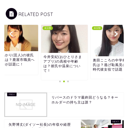
RELATED POST
類
未分類
未分類
田あかり(芸人)の彼氏
今井安紀(おひとりさま
年収は？鹿屋市職員へ
奥田こころの中学校
アプリ)の高校や年齢
転身が話題に！
氏は？逃げ恥風見の
は？彼氏や温泉につい
時代彼女役で話題！
て！
リバースのドラマ最終回どうなる？キー
ホルダーの持ち主は誰？
矢野博丈(ダイソー社長)の年収や経歴