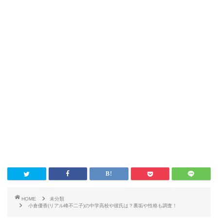
HOME
未分類
小倉優香(リアル峰不二子)の中学高校や彼氏は？裏垢や性格も調査！