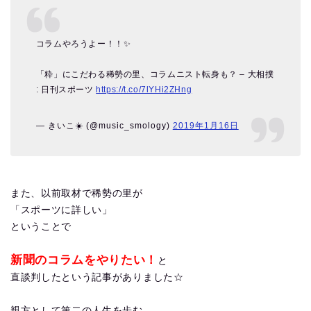
コラムやろうよー！！✨
「粋」にこだわる稀勢の里、コラムニスト転身も？ – 大相撲
: 日刊スポーツ
https://t.co/7lYHi2ZHng
— きいこ☀️ (@music_smology)
2019年1月16日
また、以前取材で稀勢の里が
「スポーツに詳しい」
ということで
新聞のコラムをやりたい！
と
直談判したという記事がありました☆
親方として第二の人生を歩む