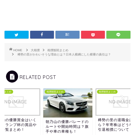
HOME
大相撲
相撲観戦まとめ
稀勢の里がかわいそうな理由とは？日本人横綱にした横審の責任は？
RELATED POST
観戦まとめ
相撲観戦まとめ
相撲観戦まとめ
乃山の優勝賞金はいく
稀勢の里の退職金は
朝乃山の優勝パレードの
？トランプ杯の賞品や
ら？年寄株はどうな
ルートや開始時間は？旗
賞一覧まとめ！
引退相撲について！
手や車の車種も！