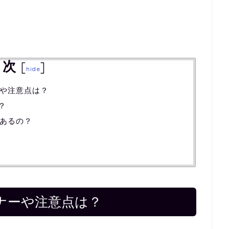
目次
[
]
hide
や注意点は？
？
あるの？
ナーや注意点は？