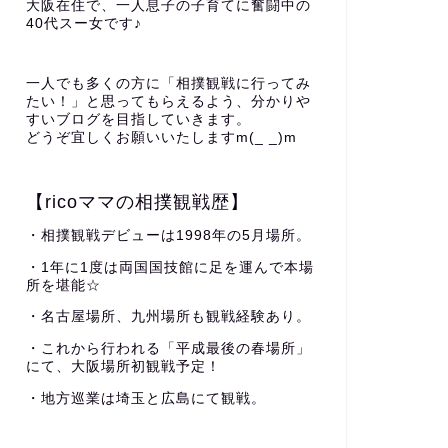
大阪在住で、一人息子の子育てに奮闘中の
40代スー女です♪
一人でも多くの方に「相撲観戦に行ってみ
たい！」と思ってもらえるよう、分かりや
すいブログを目指していきます。
どうぞ宜しくお願いいたしますm(_ _)m
【ricoママの相撲観戦歴】
・相撲観戦デビューは1998年の5月場所。
・1年に1度は両国国技館に足を運んで本場
所を堪能☆
・名古屋場所、九州場所も観戦経験あり。
・これから行われる「平成最後の春場所」
にて、大阪場所初観戦予定！
・地方巡業は埼玉と広島にて観戦。