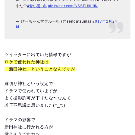
来た♡
#奪い愛_冬
pic.twitter.com/NSSEHiKJfN
— ぴーちゃん💙ブルー担 (@sengatsuma)
2017年2月24
日
ツイッターに出ていた情報ですが
ロケで使われた神社は
「新田神社」ということなんですが
縁切り神社という設定で
ドラマで使われていますが
よく撮影許可が下りたな〜なんて
若干不思議に思いました(^_^;)
ドラマの影響で
新田神社に行かれる方が
増えそうですね〜