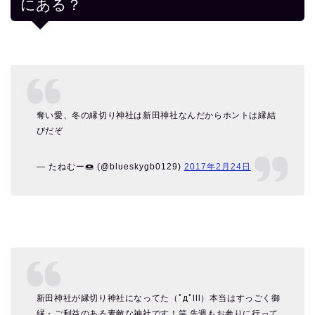
にある？
奪い愛、冬の縁切り神社は新田神社なんだからホントは縁結
びだぞ
— たねむー🍩 (@blueskygb0129)
2017年2月24日
新田神社が縁切り神社になってた（ﾟдﾟlll）本当はすっごく御
縁・ご利益のある素敵な神社です！笑 先週もお参りに行って