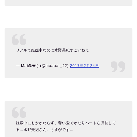
リアルで妊娠中なのに水野美紀すごいねえ
— Mai👸👑:) (@maaaai_42)
2017年2月24日
妊娠中にもかかわらず、奪い愛でかなりハードな演技して
る…水野美紀さん、さすがです…