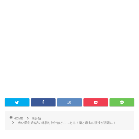
HOME
未分類
奪い愛冬第6話の縁切り神社はどこにある？蘭と康太の演技が話題に！