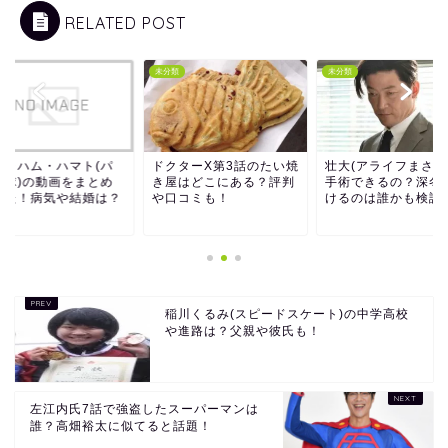
RELATED POST
類
未分類
未分類
ブラハム・ハマト(パ
ドクターX第3話のたい焼
壮大(アライフまさお
卓球)の動画をまとめ
き屋はどこにある？評判
手術できるの？深冬
みた！病気や結婚は？
や口コミも！
けるのは誰かも検証
稲川くるみ(スピードスケート)の中学高校
や進路は？父親や彼氏も！
左江内氏7話で強盗したスーパーマンは
誰？高畑裕太に似てると話題！