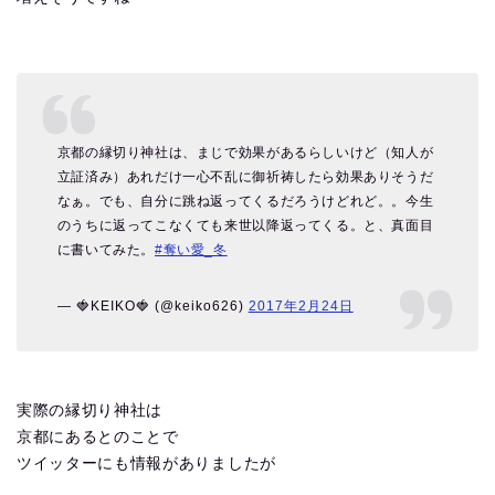
京都の縁切り神社は、まじで効果があるらしいけど（知人が
立証済み）あれだけ一心不乱に御祈祷したら効果ありそうだ
なぁ。でも、自分に跳ね返ってくるだろうけどれど。。今生
のうちに返ってこなくても来世以降返ってくる。と、真面目
に書いてみた。
#奪い愛_冬
— 🍓KEIKO🍓 (@keiko626)
2017年2月24日
実際の縁切り神社は
京都にあるとのことで
ツイッターにも情報がありましたが