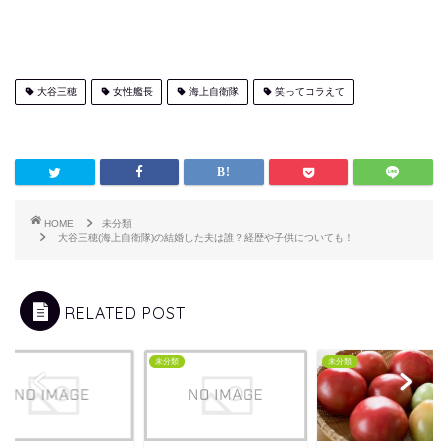
大谷三穂
女性艦長
海上自衛隊
笑ってコラえて
HOME
未分類
大谷三穂(海上自衛隊)の結婚した夫は誰？経歴や子供についても！
RELATED POST
類
未分類
未分類