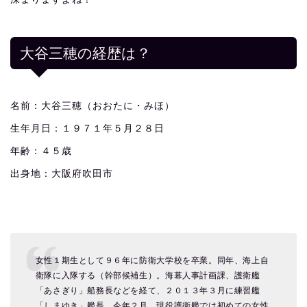
大谷三穂の経歴は？
名前：大谷三穂（おおたに・みほ）
生年月日：１９７１年５月２８日
年齢：４５歳
出身地：大阪府吹田市
女性１期生として９６年に防衛大学校を卒業。同年、海上自
衛隊に入隊する（幹部候補生）。海幕人事計画課、護衛艦
「あさぎり」船務長などを経て、２０１３年３月に練習艦
「しまゆき」艦長。今年２月、現役護衛艦では初めての女性