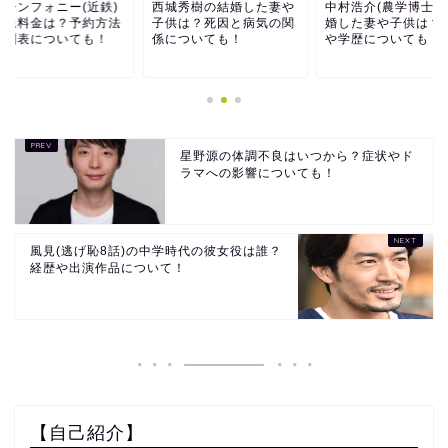
のシンフォニー(近鉄)
西城秀樹の結婚した妻や
中村浩介(農学博士)
特急料金は？予約方法
子供は？死因と病気の関
婚した妻や子供は？
時刻表についても！
係についても！
や学歴についても！
星野源の体調不良はいつから？症状やド
ラマへの影響についても！
風見(逃げ恥8話)の中学時代の彼女役は誰？
経歴や出演作品について！
【自己紹介】