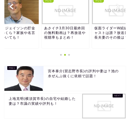
ビ
テレビ
テレビ
切りジェイソンの貯金
あさイチ3月30日最終回
仮面ライダーW続編
はいくら？家族や名言
の無料動画は？再放送や
ャストは誰？放送日
についても！
視聴率もまとめ！
長夫妻のその後は？
宮本泰介(習志野市長)の評判や妻は？池の
水ぜんぶ抜くに依頼で話題！
上地克明(横須賀市長)の自宅や結婚した
妻は？市議の実績や評判も！