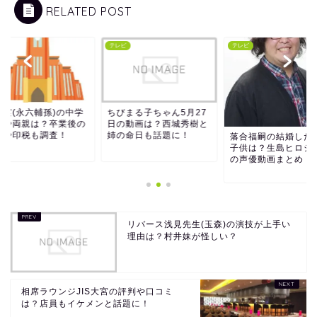
RELATED POST
ビ
テレビ
テレビ
拓実(永六輔孫)の中学
ちびまる子ちゃん5月27
校や両親は？卒業後の
日の動画は？西城秀樹と
路や印税も調査！
姉の命日も話題に！
落合福嗣の結婚した
子供は？生島ヒロシ
の声優動画まとめ！
リバース浅見先生(玉森)の演技が上手い
理由は？村井妹が怪しい？
相席ラウンジJIS大宮の評判や口コミ
は？店員もイケメンと話題に！