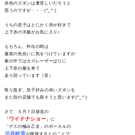
赤色のズボンは暑苦しいだろうと
思うのですが・・・(^_^;)
うちの息子はとにかく赤が好きで
上下赤の洋服がお気に入り♪
もちろん、外出の時は
服装の色合いに気をつけていますが
家の中ではカズレーザーばりに
上下赤の服を来て
走り回っています（笑）
取り急ぎ、息子好みの赤いズボンを
また別の店舗でも探そうと思います(^_^;)
さて、５月７日放送の
ワイドナショー
『
』に
「ゲスの極み乙女」のボーカルの
川谷絵音
が復帰するとのことで