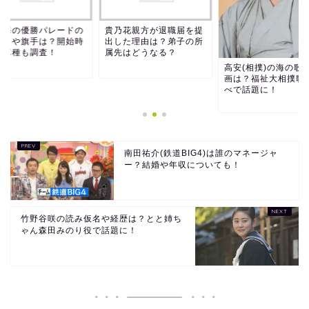
嶽海の優勝パレードの
貴乃花親方が退職届を提
ートや旗手は？開始時
出した理由は？弟子の所
や車種も調査！
属先はどうなる？
高安(相撲)の海の歌
画は？福祉大相撲歌
べで話題に！
南田祐介(鉄道BIG4)は誰のマネージャ
ー？結婚や年収についても！
竹野谷咲の読み仮名や経歴は？とと姉ち
ゃん森田みのり役で話題に！