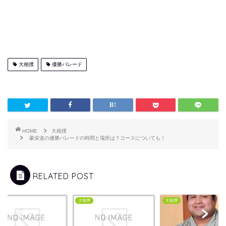
大相撲
優勝パレード
HOME
大相撲
豪栄道の優勝パレードの時間と場所は？コースについても！
RELATED POST
撲
大相撲
大相撲