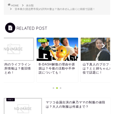
HOME
未分類
宮本泰介(習志野市長)の評判や妻は？池の水ぜんぶ抜くに依頼で話題！
RELATED POST
類
未分類
未分類
幌市内のライフライン
B-DASH解散の理由や原
山下真人のプロフィ
給水所情報は？復旧情
因は？今後の活動や不仲
は？とと姉ちゃん水
もまとめ！
説についても！
役で話題に！
マツコ会議出演の麻乃ママの制服の値段
は？大人の制服は何歳まで？