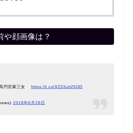
前や顔画像は？
 高円宮家三女
https://t.co/XZ33uh25QD
news)
2018年6月26日