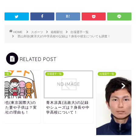
HOME
スポーツ
箱根駅伝
出場選手一覧
西山和弥(東洋大)の中学高校や記録は？身長や彼女についても調査！
RELATED POST
選手一覧
出場選手一覧
出場選手一覧
辺和也(東京国際大)の
青木凉真(法政大)の記録
婚した妻や子供は？実
やシューズは？身長や中
団退社の理由も！
学高校について！