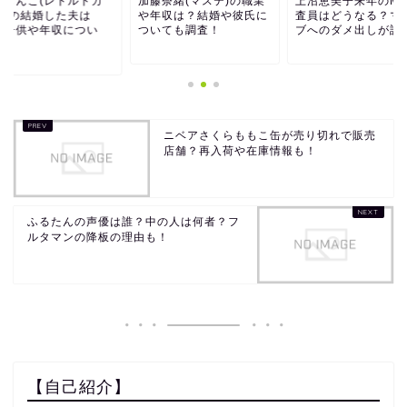
条もんこ(レトルトカ
加藤奈緒(マステ)の職業
上沼恵美子来年のM1
ー)の結婚した夫は
や年収は？結婚や彼氏に
査員はどうなる？マ
？子供や年収につい
ついても調査！
ブへのダメ出しが話
！
ニベアさくらももこ缶が売り切れで販売
店舗？再入荷や在庫情報も！
ふるたんの声優は誰？中の人は何者？フ
ルタマンの降板の理由も！
【自己紹介】