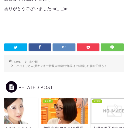
ありがとうございましたm(_ _)m
HOME
未分類
ハットリさん(元ヤンキー社長)の年齢や年収は？結婚した妻や子供も！
RELATED POST
類
未分類
未分類