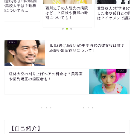
知憲(Qさま!!)の結婚
手や高校大学は？勤務
西川史子の入院先の病院
萱野稔人(哲学者)の
院についても...
はどこ？症状や復帰の時
した妻や反日との関
期についても！
は？イケメンで話題
風見(逃げ恥8話)の中学時代の彼女役は誰？
経歴や出演作品について！
紅林大空の刈り上げヘアの料金は？美容室
や歯列矯正の歯医者も！
【自己紹介】