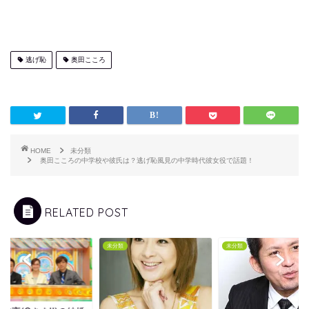
逃げ恥
奥田こころ
HOME
未分類
奥田こころの中学校や彼氏は？逃げ恥風見の中学時代彼女役で話題！
RELATED POST
類
未分類
未分類