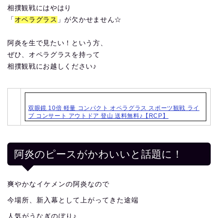
相撲観戦にはやはり
「
オペラグラス
」が欠かせません☆
阿炎を生で見たい！という方、
ぜひ、オペラグラスを持って
相撲観戦にお越しください♪
双眼鏡 10倍 軽量 コンパクト オペラグラス スポーツ観戦 ライ
ブ コンサート アウトドア 登山 送料無料♪【RCP】
阿炎のピースがかわいいと話題に！
爽やかなイケメンの阿炎なので
今場所、新入幕として上がってきた途端
人気がうなぎのぼり♪