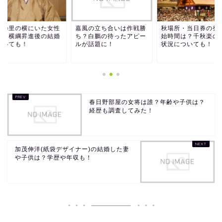
勢の里の横にいた女性
嘉風の立ち合いは作戦勝
秋場所・当日券の発
誰？横綱昇進後の結婚
ち？白鵬の待ったアピー
始時間は？千秋楽の
ついても！
ルが話題に！
状況についても！
春日野部屋の女将は誰？年齢や子供は？
経歴も調査してみた！
加茂伸洋(紙袋デザイナー)の結婚した妻
や子供は？学歴や年収も！