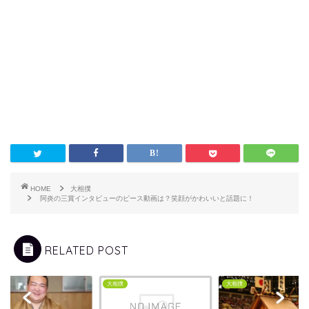
HOME
大相撲
阿炎の三賞インタビューのピース動画は？笑顔がかわいいと話題に！
RELATED POST
撲
大相撲
大相撲