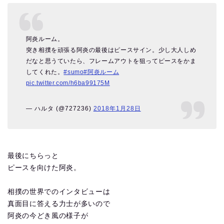
阿炎ルーム。
突き相撲を頑張る阿炎の最後はピースサイン。少し大人しめ
だなと思うていたら、フレームアウトを狙ってピースをかま
してくれた。
#sumo
#阿炎ルーム
pic.twitter.com/h6ba99175M
— ハルタ (@727236)
2018年1月28日
最後にちらっと
ピースを向けた阿炎。
相撲の世界でのインタビューは
真面目に答える力士が多いので
阿炎の今どき風の様子が