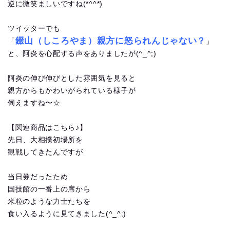
逆に微笑ましいですね(*^^*)
ツイッターでも
錣山（しころやま）親方に怒られんじゃない？
「
」
と、阿炎を心配する声をありましたが(^_^;)
阿炎の伸び伸びとした雰囲気を見ると
親方からもかわいがられている様子が
伺えますね〜☆
【関連商品はこちら♪】
先日、大相撲初場所を
観戦してきたんですが
当日券だったため
国技館の一番上の席から
米粒のような力士たちを
食い入るように見てきました(^_^;)