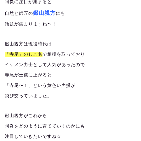
阿炎に注目が集まると
錣山親方
自然と師匠の
にも
話題が集まりますね〜！
錣山親方は現役時代は
「寺尾」のしこ名
で相撲を取っており
イケメン力士として人気があったので
寺尾が土俵に上がると
「寺尾〜！」という黄色い声援が
飛び交っていました。
錣山親方がこれから
阿炎をどのように育てていくのかにも
注目していきたいですね☆