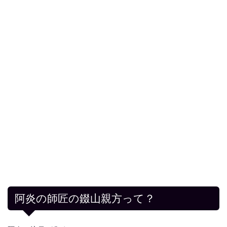
阿炎の師匠の錣山親方って？