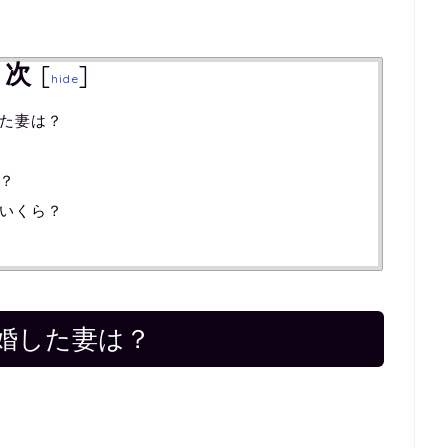
目次
[
]
hide
た妻は？
？
いくら？
婚した妻は？