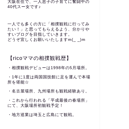
大阪在住で、一人息子の子育てに奮闘中の
40代スー女です♪
一人でも多くの方に「相撲観戦に行ってみ
たい！」と思ってもらえるよう、分かりや
すいブログを目指していきます。
どうぞ宜しくお願いいたしますm(_ _)m
【ricoママの相撲観戦歴】
・相撲観戦デビューは1998年の5月場所。
・1年に1度は両国国技館に足を運んで本場
所を堪能☆
・名古屋場所、九州場所も観戦経験あり。
・これから行われる「平成最後の春場所」
にて、大阪場所初観戦予定！
・地方巡業は埼玉と広島にて観戦。