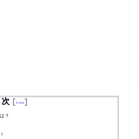
目次
[
]
hide
は？
！