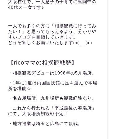
大阪在住で、一人息子の子育てに奮闘中の
40代スー女です♪
一人でも多くの方に「相撲観戦に行ってみ
たい！」と思ってもらえるよう、分かりや
すいブログを目指していきます。
どうぞ宜しくお願いいたしますm(_ _)m
【ricoママの相撲観戦歴】
・相撲観戦デビューは1998年の5月場所。
・1年に1度は両国国技館に足を運んで本場
所を堪能☆
・名古屋場所、九州場所も観戦経験あり。
・これから行われる「平成最後の春場所」
にて、大阪場所初観戦予定！
・地方巡業は埼玉と広島にて観戦。