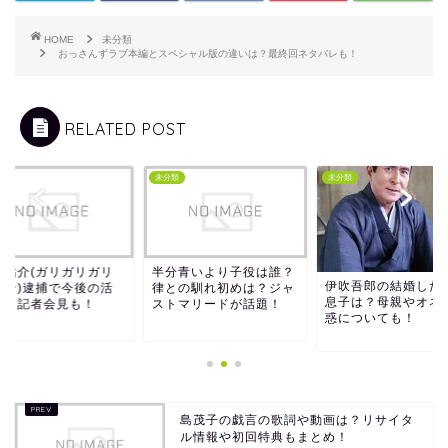
HOME
未分類
おっさんずラブ本編とスペシャル版の違いは？最終回ネタバレも！
RELATED POST
類
未分類
未分類
本祐介(ガリガリガリ
半分青いより子役は誰？
伊吹吾郎の結婚した
ソン)逮捕で今後の活
律との馴れ初めは？ジャ
息子は？母親やオネ
は？記者会見も！
ストマリードが話題！
惑についても！
島茂子の戯言の歌詞や動画は？リサイタ
ル情報や初回特典もまとめ！