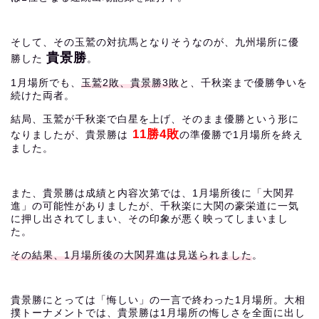
そして、その玉鷲の対抗馬となりそうなのが、九州場所に優
貴景勝
勝した
。
1月場所でも、
玉鷲2敗、貴景勝3敗
と、千秋楽まで優勝争いを
続けた両者。
結局、玉鷲が千秋楽で白星を上げ、そのまま優勝という形に
11勝4敗
なりましたが、貴景勝は
の準優勝で1月場所を終え
ました。
また、貴景勝は成績と内容次第では、1月場所後に「大関昇
進」の可能性がありましたが、千秋楽に大関の豪栄道に一気
に押し出されてしまい、その印象が悪く映ってしまいまし
た。
その結果、1月場所後の大関昇進は見送られました
。
貴景勝にとっては「悔しい」の一言で終わった1月場所。大相
撲トーナメントでは、貴景勝は1月場所の悔しさを全面に出し