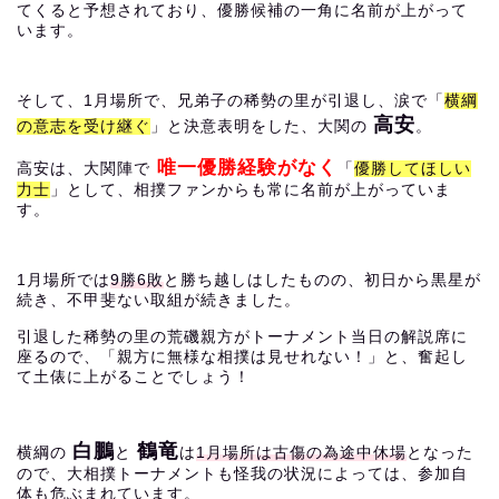
てくると予想されており、優勝候補の一角に名前が上がって
います。
そして、1月場所で、兄弟子の稀勢の里が引退し、涙で「
横綱
高安
の意志を受け継ぐ
」と決意表明をした、大関の
。
唯一優勝経験がなく
高安は、大関陣で
「
優勝してほしい
力士
」として、相撲ファンからも常に名前が上がっていま
す。
1月場所では
9勝6敗
と勝ち越しはしたものの、初日から黒星が
続き、不甲斐ない取組が続きました。
引退した稀勢の里の荒磯親方がトーナメント当日の解説席に
座るので、「親方に無様な相撲は見せれない！」と、奮起し
て土俵に上がることでしょう！
白鵬
鶴竜
横綱の
と
は
1月場所は古傷の為途中休場
となった
ので、大相撲トーナメントも怪我の状況によっては、参加自
体も危ぶまれています。