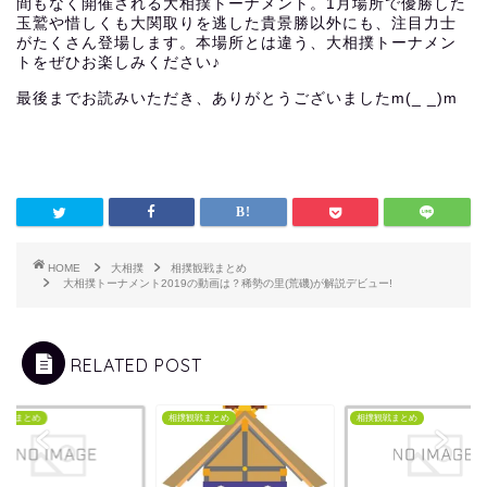
間もなく開催される大相撲トーナメント。1月場所で優勝した
玉鷲や惜しくも大関取りを逃した貴景勝以外にも、注目力士
がたくさん登場します。本場所とは違う、大相撲トーナメン
トをぜひお楽しみください♪
最後までお読みいただき、ありがとうございましたm(_ _)m
HOME
大相撲
相撲観戦まとめ
大相撲トーナメント2019の動画は？稀勢の里(荒磯)が解説デビュー!
RELATED POST
観戦まとめ
相撲観戦まとめ
相撲観戦まとめ