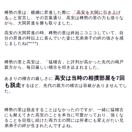
稀勢の里は、横綱に昇進した際に
「高安を大関に引き上げ
る」
と宣言し、その言葉通り、高安は稀勢の里の力も借りな
がら、大関昇進を勝ち取りました。
高安の大関昇進の時、稀勢の里は終始ニコニコしていて、自
分の昇進の時以上に喜んでいた姿に兄弟弟子の絆の強さを感
じましたね(*^^*)
稀勢の里と高安は、「猛稽古」と評判が高かった先代の鳴戸
親方から、毎日厳しい稽古を叩き込まれました。
高安は当時の相撲部屋を7回
あまりの稽古の厳しさに
も脱走
するほど、先代の親方の稽古は容赦がありませんでし
た。
稀勢の里は脱走することはなかったのですが、一緒に猛稽古
にも耐えてきた高安のことを本当に可愛がっており、強くな
ることを目指し続けた両力士の間には何者にも変えがたい兄
弟弟子の絆が生まれたんですよね。