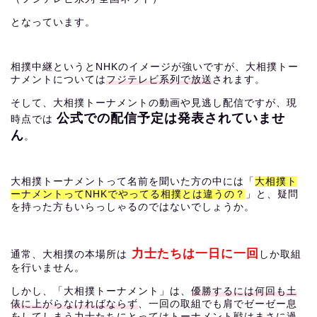
となっています。
相撲中継というとNHKのイメージが強いですが、大相撲トー
ナメントについては
フジテレビ系列で放送
されます。
そして、大相撲トーナメントの動画や見逃し配信ですが、現
公式での配信予定は発表されていませ
時点では
ん
。
大相撲トーナメントって名前を聞いた方の中には「
大相撲ト
ーナメントってNHKでやってる相撲とは違うの？
」と、疑問
を持った方もいらっしゃるのではないでしょうか。
力士たちは一日に一回
通常、大相撲の本場所は
しか取組
を行いません。
しかし、「大相撲トーナメント」は、
優勝するには何回も土
俵に上がらなければならず
、一回の取組でも肩でゼーゼー息
をしてしまう力士たちにとってはトーナメント戦はまさに過