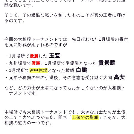
酷な戦いです。
そして、その過酷な戦いを制したものこそが真の王者に輝け
るのです。
今回の大相撲トーナメントでは、先日行われた1月場所の番付
を元に対戦が組まれるのですが
玉鷲
・1月場所で
優勝
した
貴景勝
・九州場所で
優勝
、1月場所で準優勝となった
白鵬
・1月場所で
途中休場
となった横綱
高安
・兄弟子稀勢の里の引退後、その意志を受け継ぐ大関
など、どの力士が王者になってもおかしくないのが大相撲ト
ーナメントです！
本場所でも大相撲トーナメントでも、大きな力士たちが土俵
の上で全力でぶつかる姿、即ち「
土俵での取組
」こそが、大
相撲の魅力の一つです。