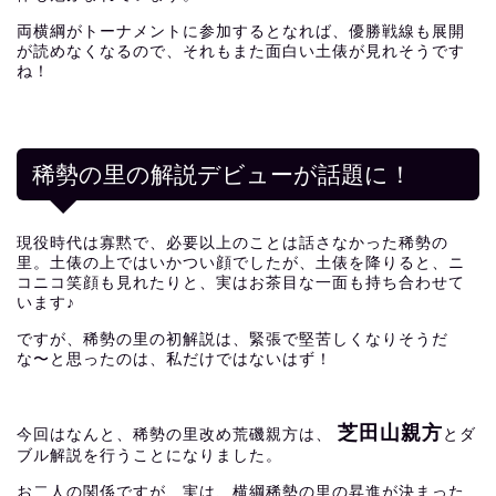
両横綱がトーナメントに参加するとなれば、優勝戦線も展開
が読めなくなるので、それもまた面白い土俵が見れそうです
ね！
稀勢の里の解説デビューが話題に！
現役時代は寡黙で、必要以上のことは話さなかった稀勢の
里。土俵の上ではいかつい顔でしたが、土俵を降りると、ニ
コニコ笑顔も見れたりと、実はお茶目な一面も持ち合わせて
います♪
ですが、稀勢の里の初解説は、緊張で堅苦しくなりそうだ
な〜と思ったのは、私だけではないはず！
芝田山親方
今回はなんと、稀勢の里改め荒磯親方は、
とダ
ブル解説を行うことになりました。
お二人の関係ですが、実は、横綱稀勢の里の昇進が決まった