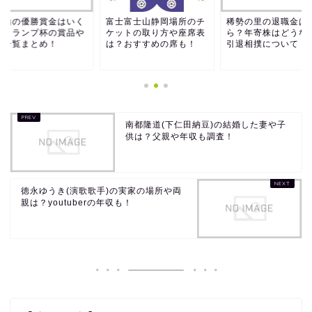
士富士山静岡場所のチ
稀勢の里の退職金はいく
朝乃山の優勝賞金は
ットの取り方や座席表
ら？年寄株はどうなる？
ら？トランプ杯の賞
？おすすめの席も！
引退相撲について！
副賞一覧まとめ！
南都隆道(下仁田納豆)の結婚した妻や子
供は？父親や年収も調査！
徳永ゆうき(演歌歌手)の実家の場所や両
親は？youtuberの年収も！