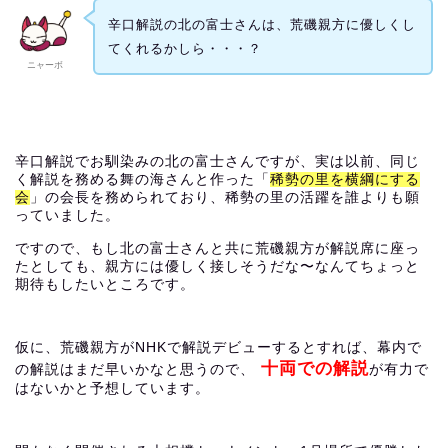
辛口解説の北の富士さんは、荒磯親方に優しくし
てくれるかしら・・・？
ニャーボ
辛口解説でお馴染みの北の富士さんですが、実は以前、同じ
く解説を務める舞の海さんと作った「
稀勢の里を横綱にする
会
」の会長を務められており、稀勢の里の活躍を誰よりも願
っていました。
ですので、もし北の富士さんと共に荒磯親方が解説席に座っ
たとしても、親方には優しく接しそうだな〜なんてちょっと
期待もしたいところです。
仮に、荒磯親方がNHKで解説デビューするとすれば、幕内で
十両での解説
の解説はまだ早いかなと思うので、
が有力で
はないかと予想しています。