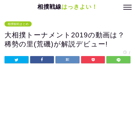
相撲戦線
はっきよい！
相撲観戦まとめ
大相撲トーナメント2019の動画は？
稀勢の里(荒磯)が解説デビュー!
/