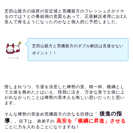
芝田山親方の抜群の安定感と荒磯親方のフレッシュさがイケ
るのでは？との番組側の意図もあって、正面解説者席にお2人
並んで座るようになったのかなと個人的に予想しました。
芝田山親方と荒磯親方のダブル解説は見逃せない
ポイント！！
ニャーボ
惜しまれつつ、引退を決意した稀勢の里。精一杯、横綱とし
て土俵を務めたとはいえ、怪我に泣き、万全な形で土俵に上
がれなかったことは稀勢の里本人も悔しい思いだったと思い
ます。
後進の指
そんな稀勢の里改め荒磯親方の次なる目標は「
導
高安を「横綱に昇進」させる
」。目下は、弟弟子の
ことに力を入れることになりますね！