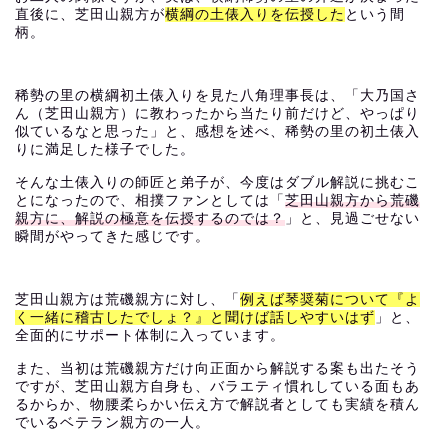
直後に、芝田山親方が
横綱の土俵入りを伝授した
という間
柄。
稀勢の里の横綱初土俵入りを見た八角理事長は、「大乃国さ
ん（芝田山親方）に教わったから当たり前だけど、やっぱり
似ているなと思った」と、感想を述べ、稀勢の里の初土俵入
りに満足した様子でした。
そんな土俵入りの師匠と弟子が、今度はダブル解説に挑むこ
とになったので、相撲ファンとしては「
芝田山親方から荒磯
親方に、解説の極意を伝授するのでは？
」と、見過ごせない
瞬間がやってきた感じです。
芝田山親方は荒磯親方に対し、「
例えば琴奨菊について『よ
く一緒に稽古したでしょ？』と聞けば話しやすいはず
」と、
全面的にサポート体制に入っています。
また、当初は荒磯親方だけ向正面から解説する案も出たそう
ですが、芝田山親方自身も、バラエティ慣れしている面もあ
るからか、物腰柔らかい伝え方で解説者としても実績を積ん
でいるベテラン親方の一人。