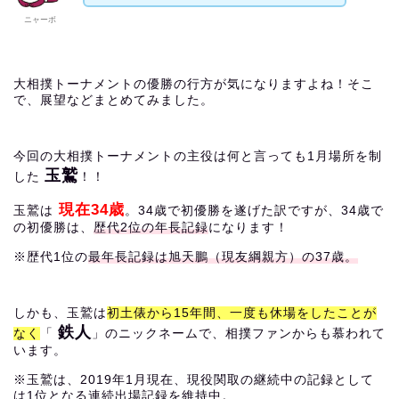
ニャーボ
大相撲トーナメントの優勝の行方が気になりますよね！そこ
で、展望などまとめてみました。
今回の大相撲トーナメントの主役は何と言っても1月場所を制
玉鷲
した
！！
現在34歳
玉鷲は
。34歳で初優勝を遂げた訳ですが、34歳で
の初優勝は、
歴代2位の年長記録
になります！
※歴代1位の
最年長記録は旭天鵬（現友綱親方）の37歳。
しかも、玉鷲は
初土俵から15年間、一度も休場をしたことが
鉄人
なく
「
」のニックネームで、相撲ファンからも慕われて
います。
※玉鷲は、2019年1月現在、現役関取の継続中の記録として
は1位となる連続出場記録を維持中。