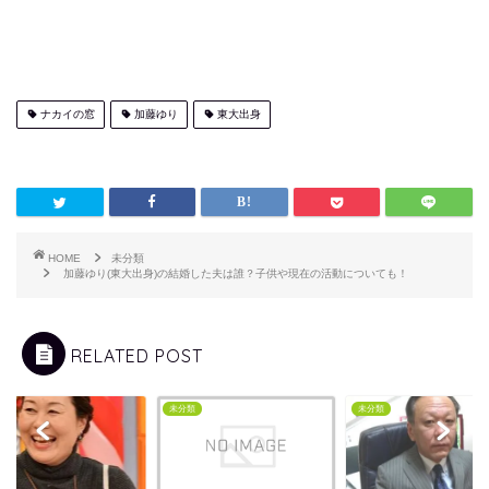
ナカイの窓
加藤ゆり
東大出身
HOME
未分類
加藤ゆり(東大出身)の結婚した夫は誰？子供や現在の活動についても！
RELATED POST
類
未分類
未分類