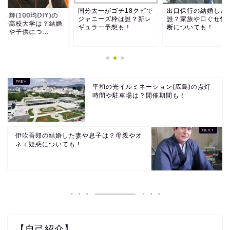
国分太一がゴチ18クビで
出口保行の結婚した
美輝(100均DIY)の
ジャニーズ枠は誰？新レ
誰？家族や口ぐせ性
齢や高校大学は？結婚
ギュラー予想も！
断についても！
夫や子供につ...
平和の光イルミネーション(広島)の点灯
時間や駐車場は？開催期間も！
伊吹吾郎の結婚した妻や息子は？母親やオ
ネエ疑惑についても！
【自己紹介】