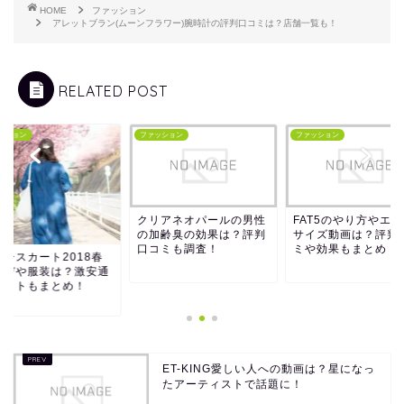
HOME
ファッション
アレットブラン(ムーンフラワー)腕時計の評判口コミは？店舗一覧も！
RELATED POST
ッション
ファッション
ファッション
クリアネオパールの男性
FAT5のやり方やエ
の加齢臭の効果は？評判
サイズ動画は？評判
口コミも調査！
ミや効果もまとめ！
ラースカート2018春
ーデや服装は？激安通
サイトもまとめ！
ET-KING愛しい人への動画は？星になっ
たアーティストで話題に！