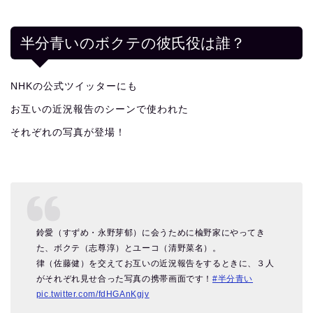
半分青いのボクテの彼氏役は誰？
NHKの公式ツイッターにも
お互いの近況報告のシーンで使われた
それぞれの写真が登場！
鈴愛（すずめ・永野芽郁）に会うために楡野家にやってき
た、ボクテ（志尊淳）とユーコ（清野菜名）。
律（佐藤健）を交えてお互いの近況報告をするときに、３人
がそれぞれ見せ合った写真の携帯画面です！
#半分青い
pic.twitter.com/fdHGAnKgjv