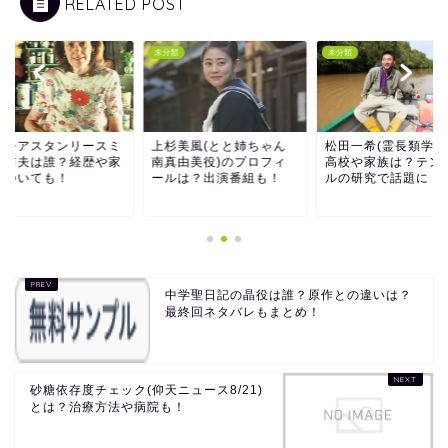
RELATED POST
類
未分類
未分類
ニシアスタンリースミ
上杉美風(とと姉ちゃん
松田一希(霊長類学者
の前夫は誰？経歴や家
南真由美役)のプロフィ
高校や家族は？テン
についても！
ールは？出演番組も！
ルの研究で話題に！
中学聖日記の晶役は誰？原作との違いは？
最終回ネタバレもまとめ！
砂糖依存度チェック(仰天ニュース8/21)
とは？治療方法や病院も！