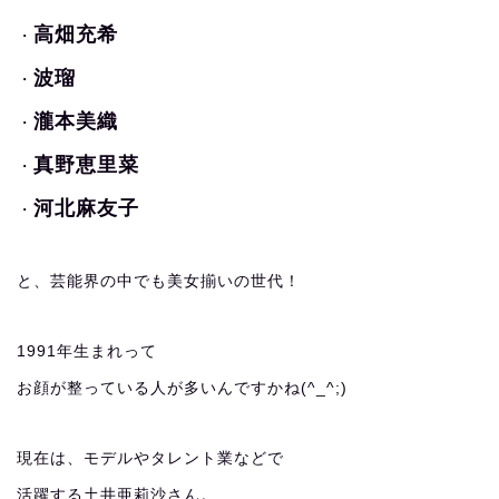
高畑充希
・
波瑠
・
瀧本美織
・
真野恵里菜
・
河北麻友子
・
と、芸能界の中でも美女揃いの世代！
1991年生まれって
お顔が整っている人が多いんですかね(^_^;)
現在は、モデルやタレント業などで
活躍する土井亜莉沙さん。