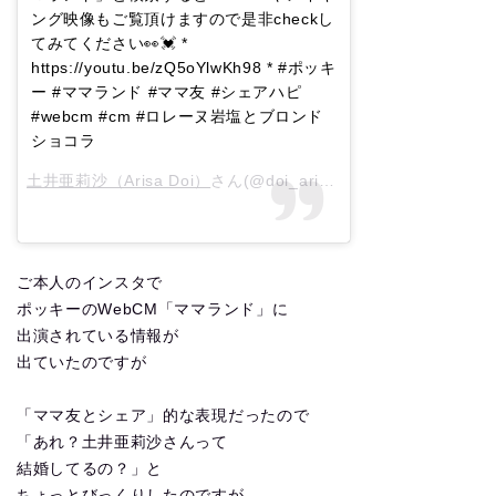
ング映像もご覧頂けますので是非checkし
てみてください👀💓 *
https://youtu.be/zQ5oYlwKh98 * #ポッキ
ー #ママランド #ママ友 #シェアハピ
#webcm #cm #ロレーヌ岩塩とブロンド
ショコラ
土井亜莉沙（Arisa Doi）
さん(@doi_arisa)がシェアした投稿 –
ご本人のインスタで
ポッキーのWebCM「ママランド」に
出演されている情報が
出ていたのですが
「ママ友とシェア」的な表現だったので
「あれ？土井亜莉沙さんって
結婚してるの？」と
ちょっとびっくりしたのですが