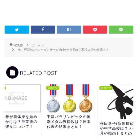
HOME
スポーツ
土井亜莉沙(バレーダンサー)の年齢や身長は？高校大学や彼氏も！
RELATED POST
ーツ
スポーツ
スポーツ
留大雅が新体操を始め
平昌パラリンピックの国
きっかけは？卒業後の
別メダル獲得数は？日本
横田葵子(新体操)の
路や彼女について！
代表の結果まとめ！
や中学高校は？メイ
具や動画もまとめ！