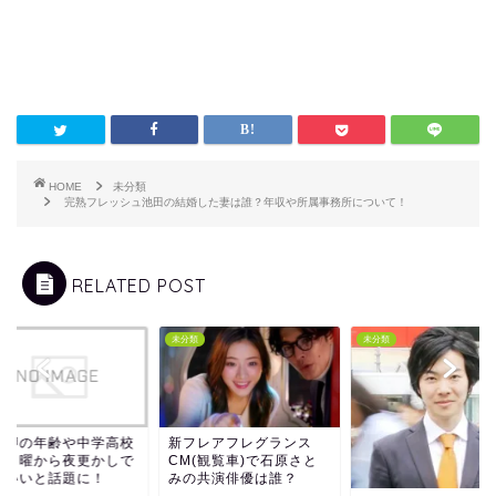
HOME
未分類
完熟フレッシュ池田の結婚した妻は誰？年収や所属事務所について！
RELATED POST
類
未分類
未分類
田岬の年齢や中学高校
新フレアフレグランス
？月曜から夜更かしで
CM(観覧車)で石原さと
わいいと話題に！
みの共演俳優は誰？