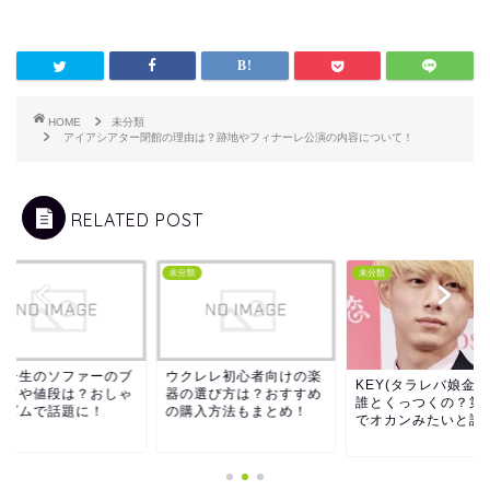
HOME
未分類
アイアシアター閉館の理由は？跡地やフィナーレ公演の内容について！
RELATED POST
類
未分類
未分類
クレレ初心者向けの楽
高橋一生のソファー
KEY(タラレバ娘金髪)は
の選び方は？おすすめ
ランドや値段は？お
誰とくっつくの？第8話
購入方法もまとめ！
れイズムで話題に！
でオカンみたいと話...