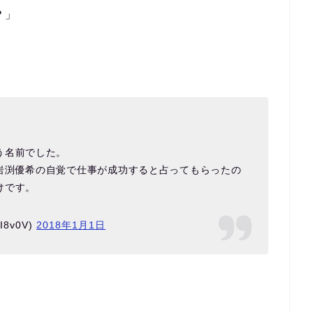
？」
う名前でした。
岩渕優希の自覚で仕事が成功すると占ってもらったの
けです。
8v0V)
2018年1月1日