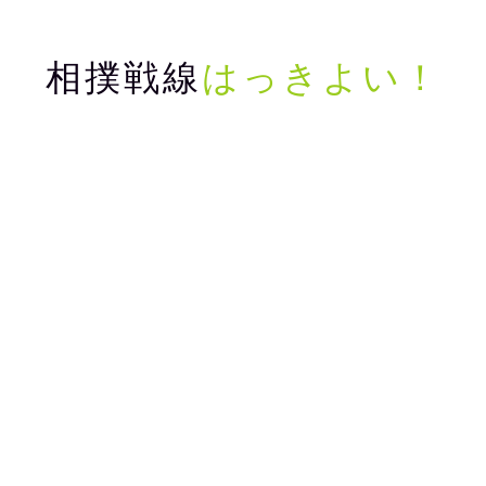
相撲戦線
はっきよい！