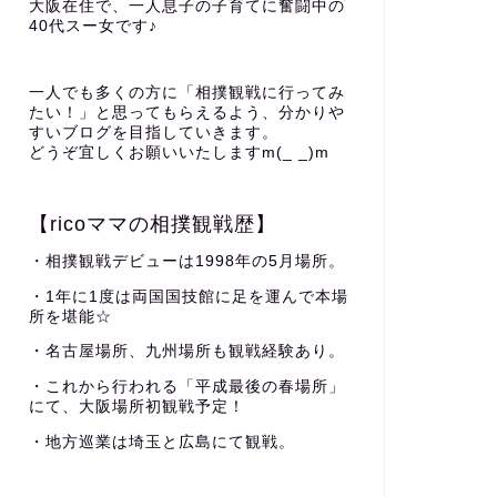
大阪在住で、一人息子の子育てに奮闘中の
40代スー女です♪
一人でも多くの方に「相撲観戦に行ってみ
たい！」と思ってもらえるよう、分かりや
すいブログを目指していきます。
どうぞ宜しくお願いいたしますm(_ _)m
【ricoママの相撲観戦歴】
・相撲観戦デビューは1998年の5月場所。
・1年に1度は両国国技館に足を運んで本場
所を堪能☆
・名古屋場所、九州場所も観戦経験あり。
・これから行われる「平成最後の春場所」
にて、大阪場所初観戦予定！
・地方巡業は埼玉と広島にて観戦。