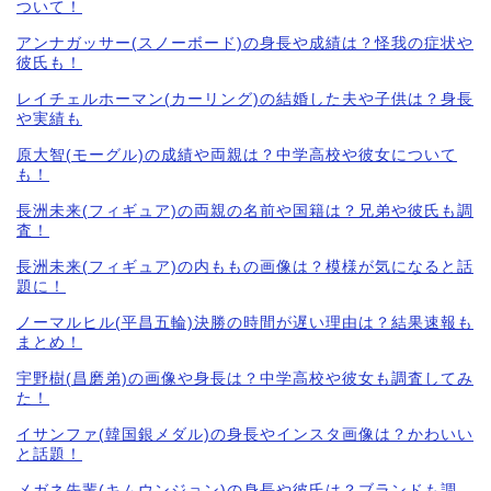
ついて！
アンナガッサー(スノーボード)の身長や成績は？怪我の症状や
彼氏も！
レイチェルホーマン(カーリング)の結婚した夫や子供は？身長
や実績も
原大智(モーグル)の成績や両親は？中学高校や彼女について
も！
長洲未来(フィギュア)の両親の名前や国籍は？兄弟や彼氏も調
査！
長洲未来(フィギュア)の内ももの画像は？模様が気になると話
題に！
ノーマルヒル(平昌五輪)決勝の時間が遅い理由は？結果速報も
まとめ！
宇野樹(昌磨弟)の画像や身長は？中学高校や彼女も調査してみ
た！
イサンファ(韓国銀メダル)の身長やインスタ画像は？かわいい
と話題！
メガネ先輩(キムウンジョン)の身長や彼氏は？ブランドも調