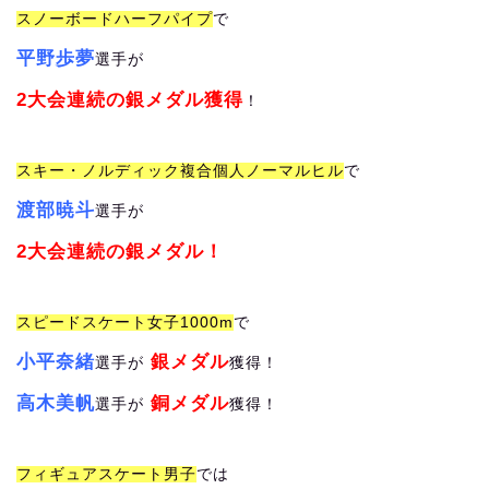
スノーボードハーフパイプ
で
平野歩夢
選手が
2大会連続の銀メダル獲得
！
スキー・ノルディック複合個人ノーマルヒル
で
渡部暁斗
選手が
2大会連続の銀メダル！
スピードスケート女子1000m
で
小平奈緒
銀メダル
選手が
獲得！
高木美帆
銅メダル
選手が
獲得！
フィギュアスケート男子
では