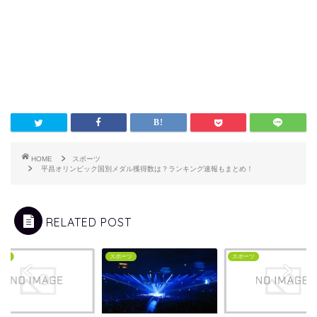
HOME
スポーツ
平昌オリンピック国別メダル獲得数は？ランキング速報もまとめ！
RELATED POST
ーツ
スポーツ
スポーツ