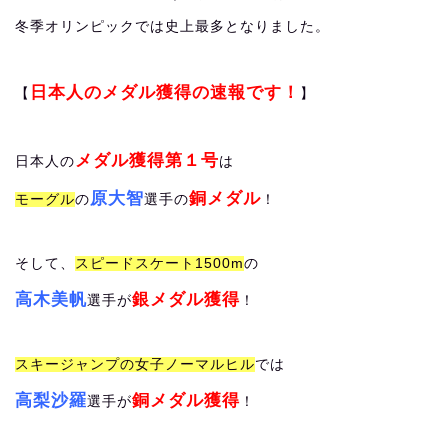
冬季オリンピックでは史上最多となりました。
日本人のメダル獲得の速報です！
【
】
メダル獲得第１号
日本人の
は
原大智
銅メダル
モーグル
の
選手の
！
そして、
スピードスケート1500m
の
高木美帆
銀メダル獲得
選手が
！
スキージャンプの女子ノーマルヒル
では
高梨沙羅
銅メダル獲得
選手が
！