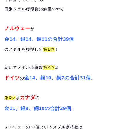
国別メダル獲得数の結果ですが
ノルウェー
が
金14、銀14、銅11の合計39個
のメダルを獲得して
第1位
！
続いてメダル獲得数
第2位
は
ドイツ
金14、銀10、銅7の合計31個
の
。
カナダ
第3位
は
の
金11、銀8、銅10の合計29個
。
ノルウェーの39個というメダル獲得数は