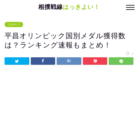
相撲戦線
はっきよい！
スポーツ
平昌オリンピック国別メダル獲得数
は？ランキング速報もまとめ！
/