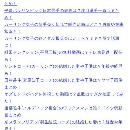
とめ！
平昌パラリンピック日本選手の結果は？注目選手一覧もまと
め！
カーリング女子の切手売り切れで販売店舗はどこ？再販や在庫
状況も！
カーリング女子の銅メダル報奨金はいくら？ミヤネ屋で話題
に！
町田セレクション(平昌五輪)の無料動画は？テレ東見逃し配信
も！
リンドコーチ(カーリング)の結婚した妻や子供は？年齢や経歴
も！
田村岳斗(宮原知子コーチ)の結婚した妻や子供は？ヤマ子画像
まとめ！
オズモンドがハグを無視した動画は？点数出すぎか検証してみ
た！
渡部暁斗(ノルディック複合)のワックスマンは誰？ドイツ勢動
画まとめ
ギスランブリアン(羽生結弦コーチ)の結婚した妻は？経歴や年
収も！