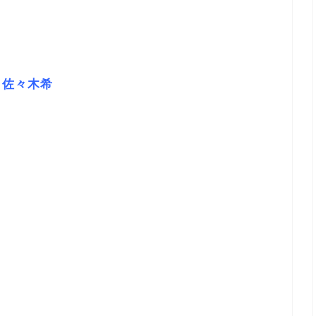
佐々木希
・
衣
ト