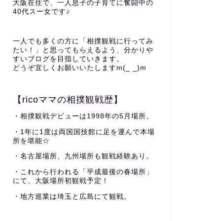
大阪在住で、一人息子の子育てに奮闘中の
40代スー女です♪
一人でも多くの方に「相撲観戦に行ってみ
たい！」と思ってもらえるよう、分かりや
すいブログを目指していきます。
どうぞ宜しくお願いいたしますm(_ _)m
【ricoママの相撲観戦歴】
・相撲観戦デビューは1998年の5月場所。
・1年に1度は両国国技館に足を運んで本場
所を堪能☆
・名古屋場所、九州場所も観戦経験あり。
・これから行われる「平成最後の春場所」
にて、大阪場所初観戦予定！
・地方巡業は埼玉と広島にて観戦。