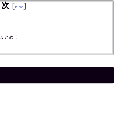
目次
[
]
hide
まとめ！