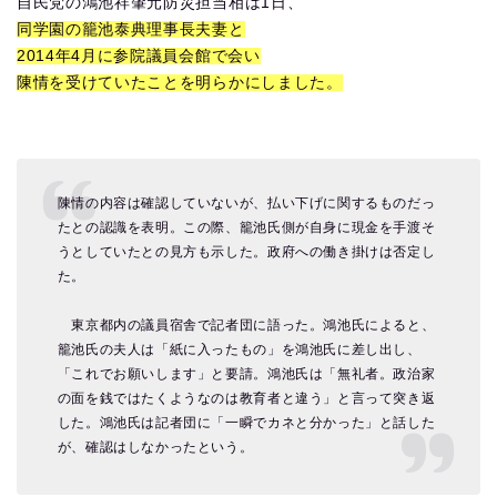
自民党の鴻池祥肇元防災担当相は1日、
同学園の籠池泰典理事長夫妻と
2014年4月に参院議員会館で会い
陳情を受けていたことを明らかにしました。
陳情の内容は確認していないが、払い下げに関するものだっ
たとの認識を表明。この際、籠池氏側が自身に現金を手渡そ
うとしていたとの見方も示した。政府への働き掛けは否定し
た。
東京都内の議員宿舎で記者団に語った。鴻池氏によると、
籠池氏の夫人は「紙に入ったもの」を鴻池氏に差し出し、
「これでお願いします」と要請。鴻池氏は「無礼者。政治家
の面を銭ではたくようなのは教育者と違う」と言って突き返
した。鴻池氏は記者団に「一瞬でカネと分かった」と話した
が、確認はしなかったという。