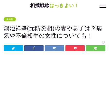
相撲戦線
はっきよい！
未分類
鴻池祥肇(元防災相)の妻や息子は？病
気や不倫相手の女性についても！