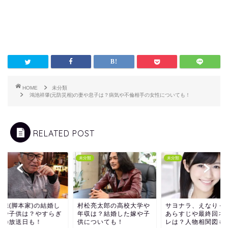
HOME
未分類
鴻池祥肇(元防災相)の妻や息子は？病気や不倫相手の女性についても！
RELATED POST
類
未分類
未分類
本聰(脚本家)の結婚し
村松亮太郎の高校大学や
サヨナラ、えなりく
妻や子供は？やすらぎ
年収は？結婚した嫁や子
あらすじや最終回ネ
郷の放送日も！
供についても！
レは？人物相関図も