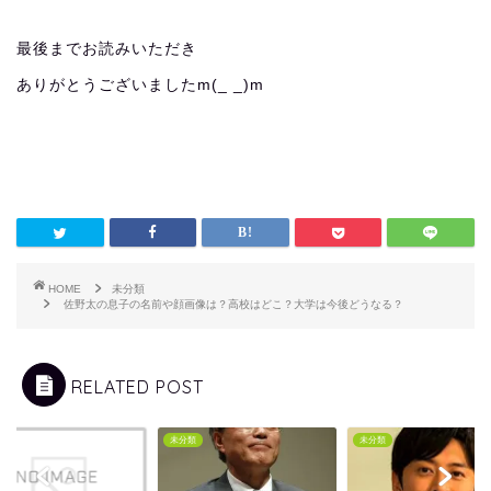
最後までお読みいただき
ありがとうございましたm(_ _)m
HOME
未分類
佐野太の息子の名前や顔画像は？高校はどこ？大学は今後どうなる？
RELATED POST
類
未分類
未分類