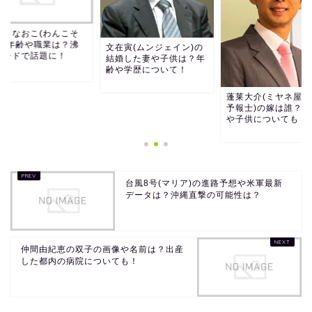
ばらなおこ(わんこそ
)の年齢や職業は？沸
文在寅(ムンジェイン)の
ワードで話題に！
結婚した妻や子供は？年
齢や学歴について！
蓬莱大介(ミヤネ屋気
予報士)の嫁は誰？年
や子供についても！
台風8号(マリア)の進路予想や米軍最新
データは？沖縄直撃の可能性は？
仲間由紀恵の双子の画像や名前は？出産
した都内の病院についても！