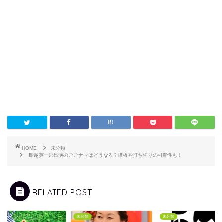
HOME
未分類
船越英一郎出演のごごナマはどうなる？降板や打ち切りの可能性も！
RELATED POST
類
未分類
未分類