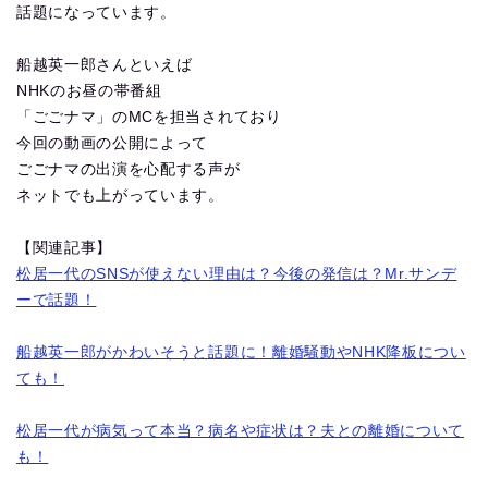
話題になっています。
船越英一郎さんといえば
NHKのお昼の帯番組
「ごごナマ」のMCを担当されており
今回の動画の公開によって
ごごナマの出演を心配する声が
ネットでも上がっています。
【関連記事】
松居一代のSNSが使えない理由は？今後の発信は？Mr.サンデ
ーで話題！
船越英一郎がかわいそうと話題に！離婚騒動やNHK降板につい
ても！
松居一代が病気って本当？病名や症状は？夫との離婚について
も！