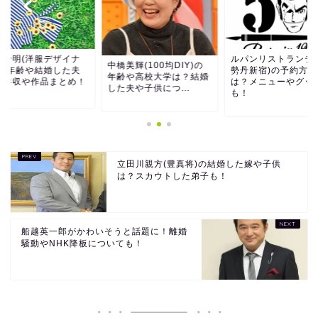
上千明(洋服デザイナ
ルパンリストランテ(
中橋美輝(100均DIY)の
)の年齢や結婚した夫
勢丹新宿)の予約方法
年齢や高校大学は？結婚
？年収や作品まとめ！
は？メニューやグッ
した夫や子供につ...
も！
立田川親方(豊真将)の結婚した嫁や子供
は？スカウトした弟子も！
船越英一郎がかわいそうと話題に！離婚
騒動やNHK降板についても！