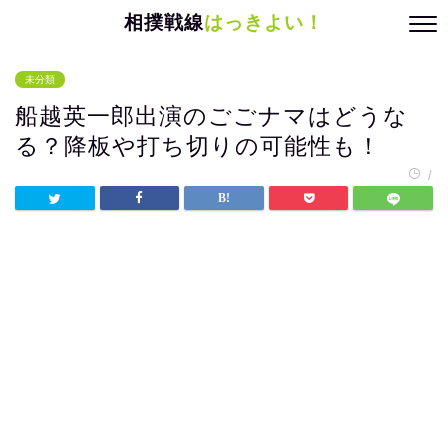
相撲戦線
はっきよい！
未分類
船越英一郎出演のごごナマはどうな
る？降板や打ち切りの可能性も！
/