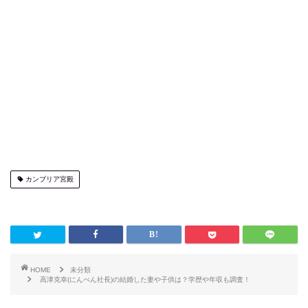
カンブリア宮殿
HOME
未分類
高津克幸(にんべん社長)の結婚した妻や子供は？学歴や年収も調査！