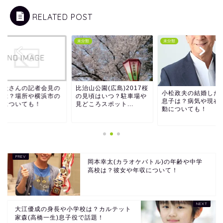
RELATED POST
類
未分類
未分類
室圭さんの記者会見の
比治山公園(広島)2017桜
小松政夫の結婚した
間は？場所や横浜市の
の見頃はいつ？駐車場や
息子は？病気や現在
宅についても！
見どころスポット...
動についても！
岡本幸太(カラオケバトル)の年齢や中学
高校は？彼女や年収について！
大江優成の身長や小学校は？カルテット
家森(高橋一生)息子役で話題！