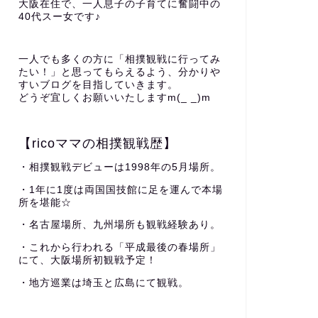
大阪在住で、一人息子の子育てに奮闘中の
40代スー女です♪
一人でも多くの方に「相撲観戦に行ってみ
たい！」と思ってもらえるよう、分かりや
すいブログを目指していきます。
どうぞ宜しくお願いいたしますm(_ _)m
【ricoママの相撲観戦歴】
・相撲観戦デビューは1998年の5月場所。
・1年に1度は両国国技館に足を運んで本場
所を堪能☆
・名古屋場所、九州場所も観戦経験あり。
・これから行われる「平成最後の春場所」
にて、大阪場所初観戦予定！
・地方巡業は埼玉と広島にて観戦。