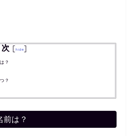
目次
[
]
hide
は？
つ？
名前は？