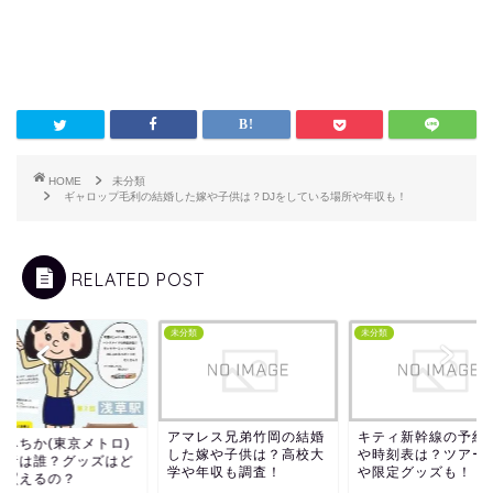
HOME
未分類
ギャロップ毛利の結婚した嫁や子供は？DJをしている場所や年収も！
RELATED POST
類
未分類
未分類
アマレス兄弟竹岡の結婚
キティ新幹線の予約
乃みちか(東京メトロ)
した嫁や子供は？高校大
や時刻表は？ツアー
作者は誰？グッズはど
学や年収も調査！
や限定グッズも！
で買えるの？