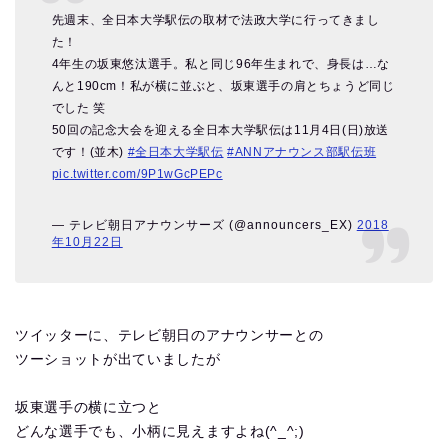
先週末、全日本大学駅伝の取材で法政大学に行ってきまし
た！
4年生の坂東悠汰選手。私と同じ96年生まれで、身長は…な
んと190cm！私が横に並ぶと、坂東選手の肩とちょうど同じ
でした 笑
50回の記念大会を迎える全日本大学駅伝は11月4日(日)放送
です！(並木)
#全日本大学駅伝
#ANNアナウンス部駅伝班
pic.twitter.com/9P1wGcPEPc
— テレビ朝日アナウンサーズ (@announcers_EX)
2018
年10月22日
ツイッターに、テレビ朝日のアナウンサーとの
ツーショットが出ていましたが
坂東選手の横に立つと
どんな選手でも、小柄に見えますよね(^_^;)