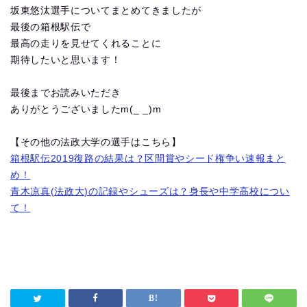
坂東悠汰選手についてまとめてきましたが
最後の箱根駅伝で
最高の走りを見せてくれることに
期待したいと思います！
最後までお読みいただき
ありがとうございましたm(_ _)m
【その他の法政大学の選手はこちら】
箱根駅伝2019復路の結果は？区間賞やシード権争い速報まと
め！
青木凉真(法政大)の記録やシューズは？身長や中学高校につい
て！