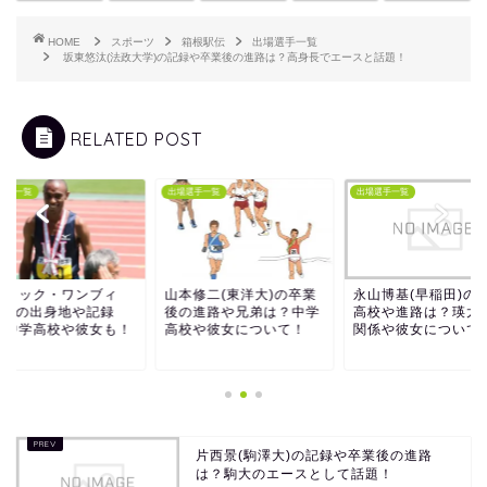
HOME
スポーツ
箱根駅伝
出場選手一覧
坂東悠汰(法政大学)の記録や卒業後の進路は？高身長でエースと話題！
RELATED POST
選手一覧
出場選手一覧
出場選手一覧
トリック・ワンブィ
山本修二(東洋大)の卒業
永山博基(早稲田)の
日大)の出身地や記録
後の進路や兄弟は？中学
高校や進路は？瑛太
？中学高校や彼女も！
高校や彼女について！
関係や彼女について
片西景(駒澤大)の記録や卒業後の進路
は？駒大のエースとして話題！