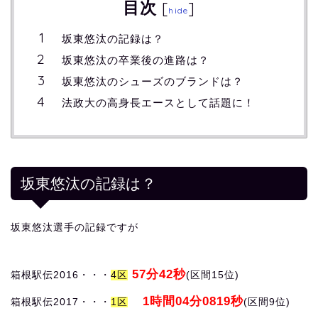
目次
[
]
hide
坂東悠汰の記録は？
坂東悠汰の卒業後の進路は？
坂東悠汰のシューズのブランドは？
法政大の高身長エースとして話題に！
坂東悠汰の記録は？
坂東悠汰選手の記録ですが
57分42秒
箱根駅伝2016・・・
4区
(区間15位)
1時間04分0819秒
箱根駅伝2017・・・
1区
(区間9位)