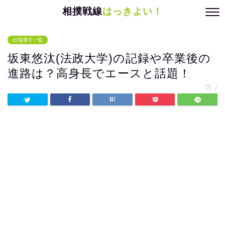
相撲戦線
はっきよい！
出場選手一覧
坂東悠汰(法政大学)の記録や卒業後の
進路は？高身長でエースと話題！
/