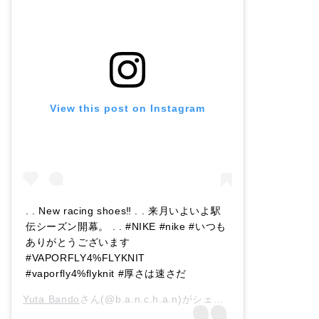
View this post on Instagram
. . New racing shoes‼︎ . . 来月いよいよ駅
伝シーズン開幕。 . . #NIKE #nike #いつも
ありがとうございます
#VAPORFLY4%FLYKNIT
#vaporfly4%flyknit #厚さは速さだ
Yuta Bando
さん(@b.a.n.c.h.a.n)がシェアした投稿 –
2018年