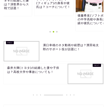
田ナオキの結婚した嫁
(フィギュア)の身長や彼
子供は？演歌界からス
氏は？コーチについて！
男参戦で話題！
後藤希友(ソフトボー
の中学高校や身長は
績や彼氏についても
溝口幸雄のネタ動画や経歴は？濱田祐太
郎のサポート役が話題に！
森井大輝(トヨタ)の結婚した妻や子供
は？高校大学や事故についても！