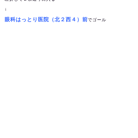
↓
眼科はっとり医院（北２西４）前
でゴール