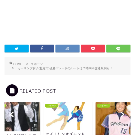
HOME
スポーツ
カーリング女子(北見市)優勝パレードのルートは？時間や交通規制も！
RELATED POST
ーツ
スポーツ
スポーツ
ケイトリンオズモンド