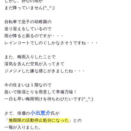
しかし、肝心の雨が
まだ降っていません(^_^;)
自転車で息子の幼稚園の
送り迎えをしているので
雨が降ると困るのですが・・・
レインコートでしのぐしかなさそうですね・・・
また、梅雨入りしたことで
湿気を含んだ空気が入ってきて
ジメジメした嫌な感じがきましたね・・・
今の住まいは１階なので
急いで除湿とりを用意して準備万端！
一日も早い梅雨明けを待ちわびたいです(^_^;)
小出恵介
さて、俳優の
氏が
「
無期限の活動停止処分になった
」との
一報が入りました。