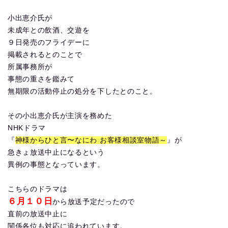
小出恵介氏が
未成年との飲酒、交遊を
９日発売のフライデーに
掲載されるとのことで
所属事務所が
事態の重さを鑑みて
無期限の活動停止の処分を下したとのこと。
その小出恵介氏が主演を務めた
NHKドラマ
『
神様からひと言〜なにわ お客様相談室物語～
』が
急きょ放送中止になるという
異例の事態となっています。
こちらのドラマは
６月１０日
から放送予定だったので
直前の放送中止に
関係各位も対応に追われています。