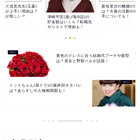
バース浅見先生(玉森)
新垣里沙の離婚の理
演技が上手い理由は？
は？今後の活動や再
井妹が怪しい？
手についても！
津崎平匡(逃げ恥9話)の
貯金額はいくら？転職先
やリストラ理由も！
黄色のドレスに合う結婚式ブーケや髪型
は？美女と野獣ベルが話題！
トットちゃん(昼ドラ)の最終回ネタバレ
は？あらすじや人物相関図も！