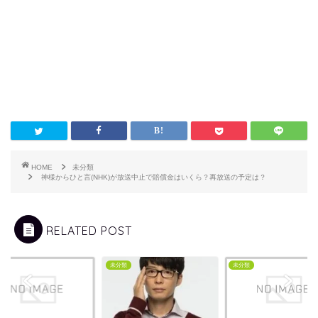
HOME
未分類
神様からひと言(NHK)が放送中止で賠償金はいくら？再放送の予定は？
RELATED POST
類
未分類
未分類