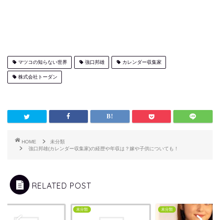
マツコの知らない世界
強口邦雄
カレンダー収集家
株式会社トーダン
HOME
未分類
強口邦雄(カレンダー収集家)の経歴や年収は？嫁や子供についても！
RELATED POST
類
未分類
未分類