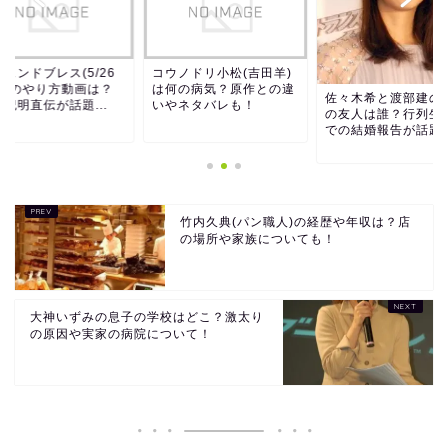
ェンドブレス(5/26
コウノドリ小松(吉田羊)
送)のやり方動画は？
は何の病気？原作との違
佐々木希と渡部建の
紀明直伝が話題...
いやネタバレも！
の友人は誰？行列生
での結婚報告が話題
竹内久典(パン職人)の経歴や年収は？店
の場所や家族についても！
大神いずみの息子の学校はどこ？激太り
の原因や実家の病院について！