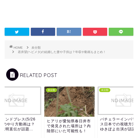
HOME
未分類
若井望(ヘビメタ)の結婚した妻や子供は？年収や動画もまとめ！
RELATED POST
類
未分類
未分類
バチェラーインパラダイ
レジェンドブレス(5/
アリが愛知県春日井市
ス日本での視聴方法は？
放送)のやり方動画は
発見された場所は？内
ゆきぽよ出演が話題！
葛西紀明直伝が話題..
部にいた可能性も！