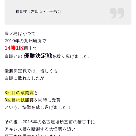
得意技：左四つ・下手投げ
豊ノ島はかつて
2010年の九州場所で
14勝1敗
同士で
優勝決定戦
白鵬との
を繰り広げました。
優勝決定戦では、惜しくも
白鵬に敗れましたが
3回目の敢闘賞
と
3回目の技能賞
を同時に受賞
という、快挙を成し遂げました！
その後、2016年の名古屋場所直前の稽古中に
アキレス腱を断裂する大怪我を追い