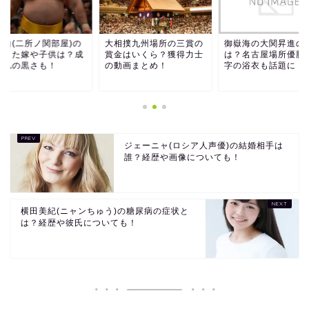
鳳山(二所ノ関部屋)の
大相撲九州場所の三賞の
御嶽海の大関昇進の
婚した嫁や子供は？成
賞金はいくら？獲得力士
は？名古屋場所優勝
や肌の黒さも！
の動画まとめ！
字の浴衣も話題に！
ジェーニャ(ロシア人声優)の結婚相手は
誰？経歴や画像についても！
横田美紀(ニャンちゅう)の糖尿病の症状と
は？経歴や彼氏についても！