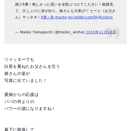
残り6番！悔しかった思いを全部ぶつけてください！相撲見
て、久しぶりに涙が出た。娘さんも大喜び♡ とーと（お父さ
ん）ヤッタネ！
#豊ノ島
#sumo
pic.twitter.com/NyjKzrbiss
— Maiko.Yamaguchi (@maiko_aloha)
2016年11月14日
ツイッターでも
白星を重ねたお父さんを労う
娘さんの姿が
写真に出ていました！
愛娘からの応援は
パパの何よりの
パワーの源になりますね！
幕下に陥落して