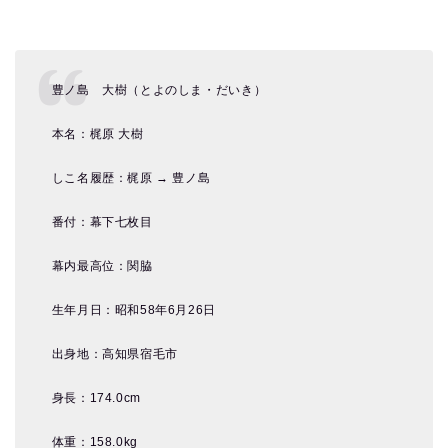
豊ノ島 大樹（とよのしま・だいき）
本名：梶原 大樹
しこ名履歴：梶原 → 豊ノ島
番付：幕下七枚目
幕内最高位：関脇
生年月日：昭和58年6月26日
出身地：高知県宿毛市
身長：174.0cm
体重：158.0kg