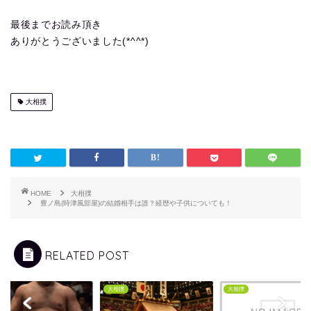
最後までお読み頂き
ありがとうございました(*^^*)
大相撲
HOME
大相撲
豊ノ島(時津風部屋)の結婚相手は誰？経歴や子供についても！
RELATED POST
撲
大相撲
大相撲