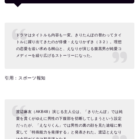
ドラマはタイトルも内容も一変。きりたんぽの替わってタイ
トルに躍り出てきたのが俳優・えなりかずき（３２）。理想
の恋愛を追い求める桐山と、えなりが演じる腹黒男が純愛コ
メディーを繰り広げるストーリーになった。
引用：スポーツ報知
渡辺麻友（AKB48）演じる主人公は、「きりたんぽ」では純
愛を貫くがゆえに男性の下腹部を切断してしまうという設定
だったが、「えなりくん」では男性の裏の顔を見た途端に豹
変して「特殊能力を発揮する」と発表された。渡辺とえなり
は今回がドラマ初共演となる。