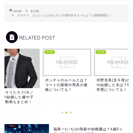
HOME
未分類
サヨナラ、えなりくんのあらすじや最終回ネタバレは？人物相関図も！
RELATED POST
類
未分類
未分類
ボッチャのルールとは？
河野克美(玄斗母)の
コートの面積や用具の価
や結婚した夫は？職
格についても！
学歴についても！
しいそうたろう(モノ
ネ)の結婚した嫁や子
は？動画もまとめ！
福島一(いち)の両親や幼稚園は？4歳5ヶ