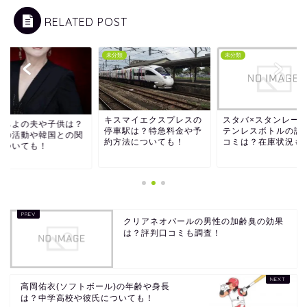
RELATED POST
類
未分類
未分類
キスマイエクスプレスの
スタバ×スタンレー
みちよの夫や子供は？
停車駅は？特急料金や予
テンレスボトルの評
在の活動や韓国との関
約方法についても！
コミは？在庫状況も
についても！
クリアネオパールの男性の加齢臭の効果
は？評判口コミも調査！
高岡佑衣(ソフトボール)の年齢や身長
は？中学高校や彼氏についても！