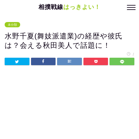
相撲戦線
はっきよい！
未分類
水野千夏(舞妓派遣業)の経歴や彼氏
は？会える秋田美人で話題に！
/