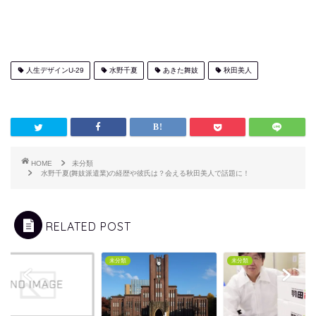
人生デザインU-29
水野千夏
あきた舞妓
秋田美人
HOME
未分類
水野千夏(舞妓派遣業)の経歴や彼氏は？会える秋田美人で話題に！
RELATED POST
類
未分類
未分類