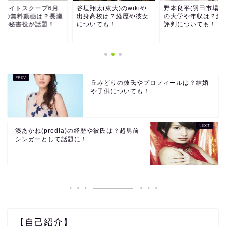
偵ナイトスクープ6月
谷垣翔太(東大)のwikiや
野本良平(羽田市場代
5日の無料動画は？長瀬
出身高校は？経歴や彼女
の大学や年収は？経
也の秘書役が話題！
についても！
評判についても！
丘みどりの彼氏やプロフィールは？結婚
や子供についても！
湊あかね(predia)の経歴や彼氏は？超男前
シンガーとして話題に！
【自己紹介】