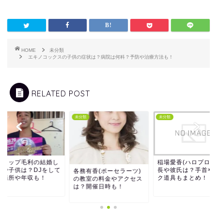
HOME
未分類
エキノコックスの子供の症状は？病院は何科？予防や治療方法も！
RELATED POST
類
未分類
未分類
ャロップ毛利の結婚し
稲場愛香(ハロプロ)
嫁や子供は？DJをして
長や彼氏は？手首や
各務有香(ポーセラーツ)
る場所や年収も！
ク道具もまとめ！
の教室の料金やアクセス
は？開催日時も！