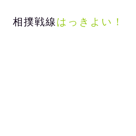
相撲戦線
はっきよい！