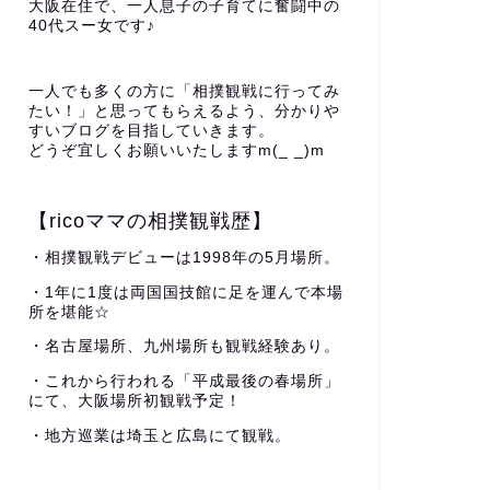
大阪在住で、一人息子の子育てに奮闘中の
40代スー女です♪
一人でも多くの方に「相撲観戦に行ってみ
たい！」と思ってもらえるよう、分かりや
すいブログを目指していきます。
どうぞ宜しくお願いいたしますm(_ _)m
【ricoママの相撲観戦歴】
・相撲観戦デビューは1998年の5月場所。
・1年に1度は両国国技館に足を運んで本場
所を堪能☆
・名古屋場所、九州場所も観戦経験あり。
・これから行われる「平成最後の春場所」
にて、大阪場所初観戦予定！
・地方巡業は埼玉と広島にて観戦。