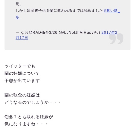
明。
しかし出産後子供を蘭に奪われるまでは読めました
#奪い愛_
冬
— なお@RAD仙台3/26 (@LJNoIJhVjHupvPu)
2017年2
月17日
ツイッターでも
蘭の妊娠について
予想が出ています
蘭の執念の妊娠は
どうなるのでしょうか・・・
怨念？とも取れる妊娠が
気になりますね・・・