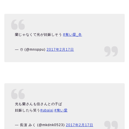
蘭じゃなくて光が妊娠しそう
#奪い愛_冬
— ☃️ (@mnsppu)
2017年2月17日
光も蘭さんも信さんとの子ば
妊娠したら笑う
#ubaiai
#奪い愛
— 長濵 みく (@mkdnk0523)
2017年2月17日