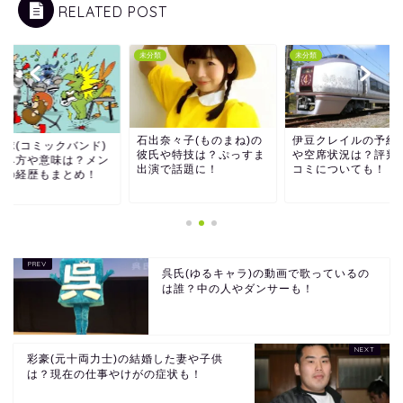
RELATED POST
類
未分類
未分類
石出奈々子(ものまね)の
伊豆クレイルの予約
星球(コミックバンド)
彼氏や特技は？ぷっすま
や空席状況は？評判
読み方や意味は？メン
出演で話題に！
コミについても！
ーの経歴もまとめ！
呉氏(ゆるキャラ)の動画で歌っているの
は誰？中の人やダンサーも！
彩豪(元十両力士)の結婚した妻や子供
は？現在の仕事やけがの症状も！