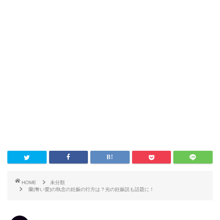
HOME
未分類
蘭(奪い愛)の執念の妊娠の行方は？光の妊娠説も話題に！