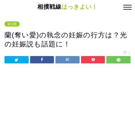
相撲戦線
はっきよい！
未分類
蘭(奪い愛)の執念の妊娠の行方は？光
の妊娠説も話題に！
/