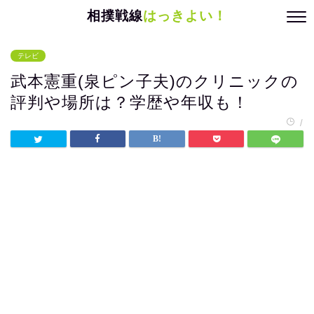
相撲戦線
はっきよい！
テレビ
武本憲重(泉ピン子夫)のクリニックの
評判や場所は？学歴や年収も！
/