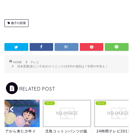
徹子の部屋
HOME
テレビ
武本憲重(泉ピン子夫)のクリニックの評判や場所は？学歴や年収も！
RELATED POST
ビ
テレビ
テレビ
タリアから来た少年イ
児島コットンパンツの販
24時間テレビ2017