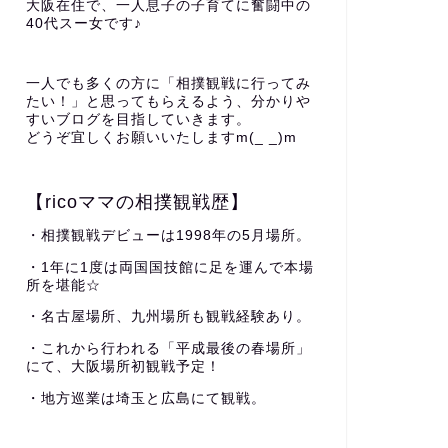
大阪在住で、一人息子の子育てに奮闘中の
40代スー女です♪
一人でも多くの方に「相撲観戦に行ってみ
たい！」と思ってもらえるよう、分かりや
すいブログを目指していきます。
どうぞ宜しくお願いいたしますm(_ _)m
【ricoママの相撲観戦歴】
・相撲観戦デビューは1998年の5月場所。
・1年に1度は両国国技館に足を運んで本場
所を堪能☆
・名古屋場所、九州場所も観戦経験あり。
・これから行われる「平成最後の春場所」
にて、大阪場所初観戦予定！
・地方巡業は埼玉と広島にて観戦。