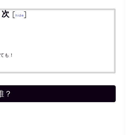
目次
[
]
hide
ても！
誰？