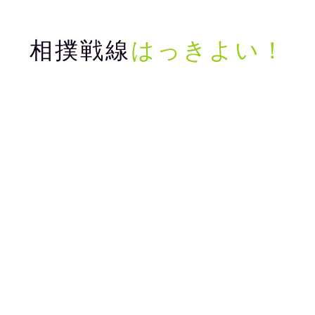
相撲戦線
はっきよい！