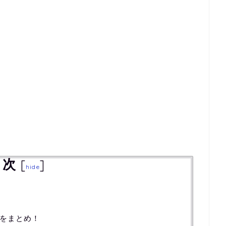
目次
[
]
hide
をまとめ！