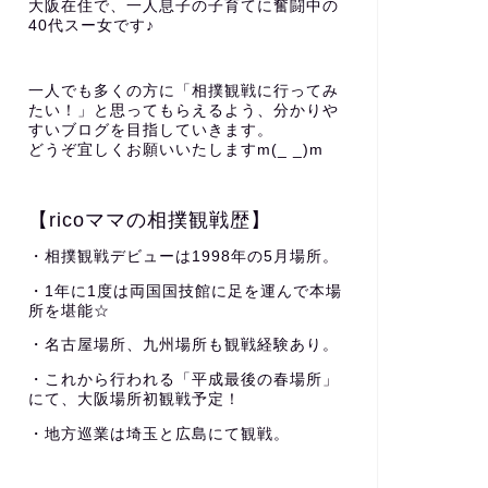
大阪在住で、一人息子の子育てに奮闘中の
40代スー女です♪
一人でも多くの方に「相撲観戦に行ってみ
たい！」と思ってもらえるよう、分かりや
すいブログを目指していきます。
どうぞ宜しくお願いいたしますm(_ _)m
【ricoママの相撲観戦歴】
・相撲観戦デビューは1998年の5月場所。
・1年に1度は両国国技館に足を運んで本場
所を堪能☆
・名古屋場所、九州場所も観戦経験あり。
・これから行われる「平成最後の春場所」
にて、大阪場所初観戦予定！
・地方巡業は埼玉と広島にて観戦。